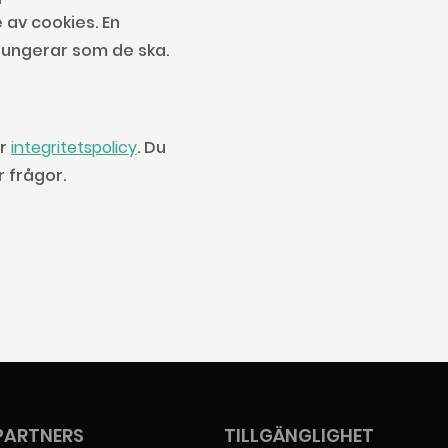
av cookies. En
fungerar som de ska.
år
integritetspolicy
. Du
 frågor.
PARTNERS
TILLGÄNGLIGHET