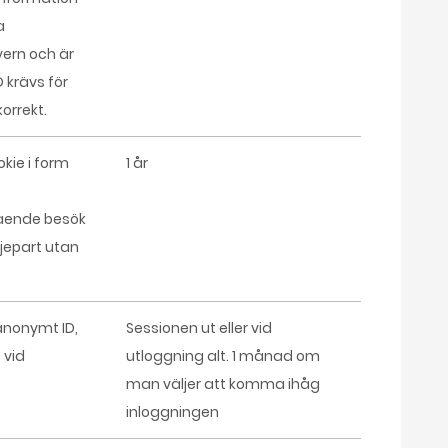
a
vern och är
D krävs för
orrekt.
kie i form
1 år
ående besök
djepart utan
 anonymt ID,
Sessionen ut eller vid
 vid
utloggning alt. 1 månad om
man väljer att komma ihåg
inloggningen