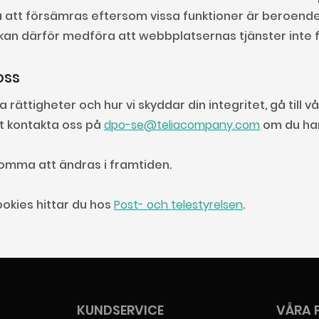
tt försämras eftersom vissa funktioner är beroende 
 kan därför medföra att webbplatsernas tjänster inte 
oss
a rättigheter och hur vi skyddar din integritet, gå till v
tt kontakta oss på
dpo-se@teliacompany.com
om du har
komma att ändras i framtiden.
okies hittar du hos
Post- och telestyrelsen
.
KUNDSERVICE
VÅRA 