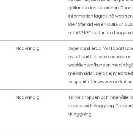
gällande den sessionen. Denn
information lagras på web ser
identifierad via en GUID. En GUI
att ASP.NET sajter ska fungera k
Nödvändig
Avpersonifierad förstapartscoo
av ett unikt id som associerar
webklienten/kunden med påg
mellan sidor. Delas ej med tre
är specifik för www.zmarket.se
Nödvändig
Tillhör shoppen och innehåller
skapas vid inloggning. Tas bort
utloggning.