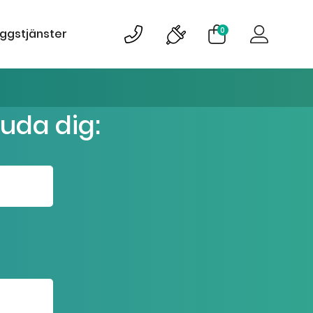
0
äggstjänster
juda dig: