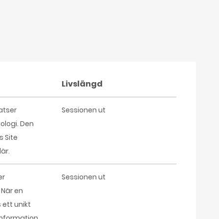
Livslängd
atser
Sessionen ut
logi. Den
s Site
är.
er
Sessionen ut
 När en
ett unikt
l information