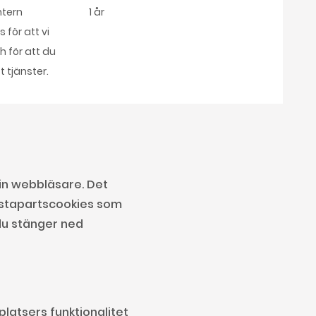
ntern
1 år
 för att vi
 för att du
t tjänster.
din webbläsare. Det
örstapartscookies som
 du stänger ned
platsers funktionalitet