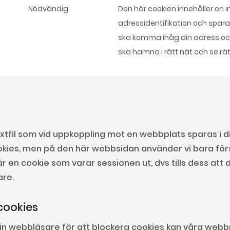
Nödvändig
Den här cookien innehåller en i
adressidentifikation och sparas
ska komma ihåg din adress och
ska hamna i rätt nät och se rät
textfil som vid uppkoppling mot en webbplats sparas i 
cookies, men på den här webbsidan använder vi bara f
 är en cookie som varar sessionen ut, dvs tills dess att
are.
cookies
n din webbläsare för att blockera cookies kan våra webb