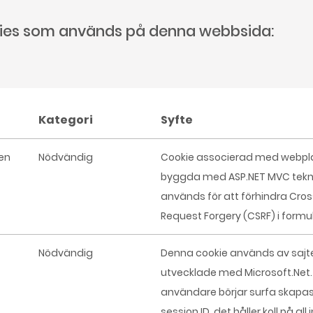
ies som används på denna webbsida:
Kategori
Syfte
en
Nödvändig
Cookie associerad med webpl
byggda med ASP.NET MVC tekno
används för att förhindra Cros
Request Forgery (CSRF) i formul
Nödvändig
Denna cookie används av sajt
utvecklade med Microsoft.Net.
användare börjar surfa skapas 
session ID, det håller koll på al